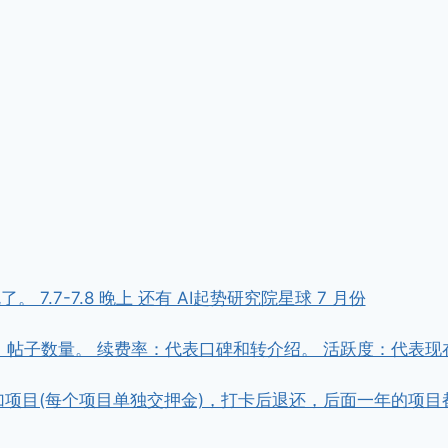
7.7-7.8 晚上 还有 AI起势研究院星球 7 月份
，帖子数量。 续费率：代表口碑和转介绍。 活跃度：代表现
金参加项目(每个项目单独交押金)，打卡后退还，后面一年的项目