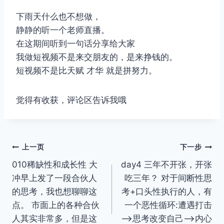
下雨天什么也不想做，
静静的听一个老师直播。
在这期间听到一句话分享给大家
我做短视频不是来交朋友的，是来挣钱的。
短视频不是比天赋 才华 就是拼努力。
觉得有收获，评论区告诉我哦
文
上一页
下一步
010稀缺性和成长性 大
day4 三年不开张，开张
章
冲早上发了一段合伙人
吃三年？ 对于间断性思
导
的思考，我也想聊聊这
考+口头性执行的人，有
点。 市面上的各种合伙
一个恶性循环:遭遇打击
航
人其实非常多，但是这
—>思考改变自己—>内心