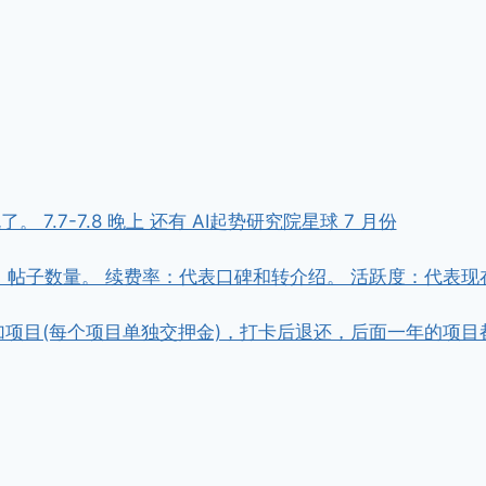
7.7-7.8 晚上 还有 AI起势研究院星球 7 月份
，帖子数量。 续费率：代表口碑和转介绍。 活跃度：代表现
金参加项目(每个项目单独交押金)，打卡后退还，后面一年的项目