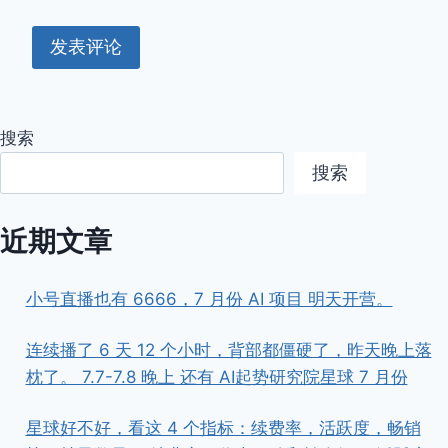
是
刻
意
练
习。
这
搜索
就
是
搜索
知
易
行
近期文章
难
小号直播也有 6666，7 月份 AI 项目 明天开营。
连续播了 6 天 12 个小时，背部都僵硬了，昨天晚上落
枕了。 7.7-7.8 晚上 还有 AI起势研究院星球 7 月份
星球好不好，看这 4 个指标：续费率，活跃度，畅销