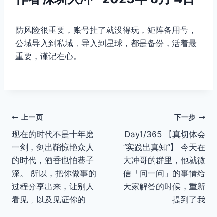
防风险很重要，账号挂了就没得玩，矩阵备用号，
公域导入到私域，导入到星球，都是备份，活着最
重要，谨记在心。
文
上一页
下一步
现在的时代不是十年磨
Day1/365 【真切体会
章
一剑，剑出鞘惊艳众人
“实践出真知”】 今天在
导
的时代，酒香也怕巷子
大冲哥的群里，他就微
深。 所以，把你做事的
信「问一问」的事情给
航
过程分享出来，让别人
大家解答的时候，重新
看见，以及见证你的
提到了我