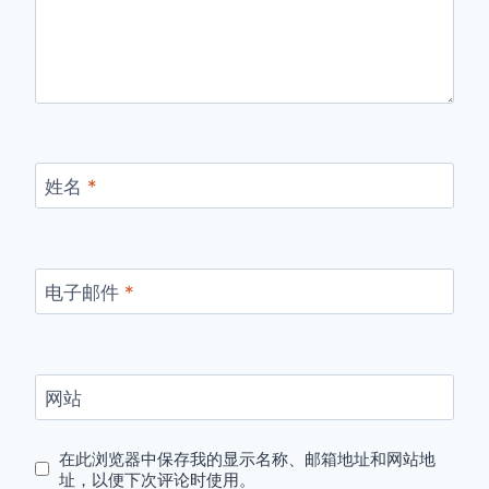
作，
都
特
别
难，
学
会
了
姓名
*
以
后
拍
摄
电子邮件
*
短
视
频
也
可
网站
以
了，
这
在此浏览器中保存我的显示名称、邮箱地址和网站地
址，以便下次评论时使用。
也