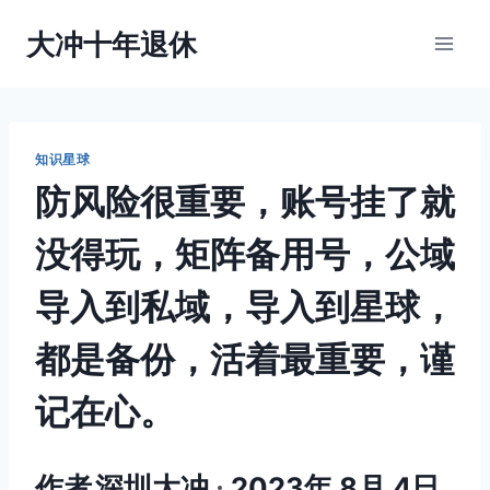
跳
大冲十年退休
到
内
容
知识星球
防风险很重要，账号挂了就
没得玩，矩阵备用号，公域
导入到私域，导入到星球，
都是备份，活着最重要，谨
记在心。
作者
深圳大冲
2023年 8月 4日