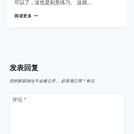
可以了，这也是刻意练习。 这就…
今
阅读更多
晚
直
播
会
用
手
势
了，
发表回复
好
难
您的邮箱地址不会被公开。
必填项已用
*
标注
练
习，
即
评论
*
使
是
一
个
小
动