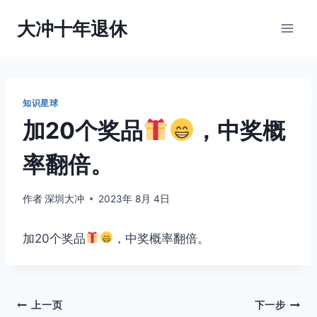
跳
大冲十年退休
到
内
容
知识星球
加20个奖品
，中奖概
率翻倍。
作者
深圳大冲
2023年 8月 4日
加20个奖品
，中奖概率翻倍。
文
上一页
下一步