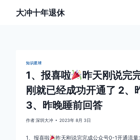
跳
大冲十年退休
到
内
容
知识星球
1、报喜啦
昨天刚说完完
刚就已经成功开通了 2、
3、昨晚睡前回答
作者
深圳大冲
2023年 8月 3日
1、报喜啦
昨天刚说完完成公众号0-1开通流