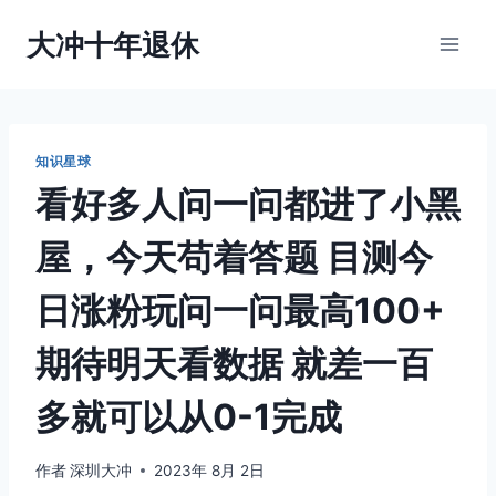
跳
大冲十年退休
到
内
容
知识星球
看好多人问一问都进了小黑
屋，今天苟着答题 目测今
日涨粉玩问一问最高100+
期待明天看数据 就差一百
多就可以从0-1完成
作者
深圳大冲
2023年 8月 2日