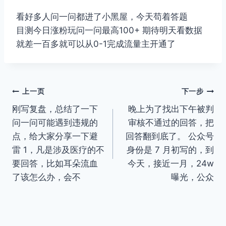
看好多人问一问都进了小黑屋，今天苟着答题
目测今日涨粉玩问一问最高100+ 期待明天看数据
就差一百多就可以从0-1完成流量主开通了
文
上一页
下一步
刚写复盘，总结了一下
晚上为了找出下午被判
章
问一问可能遇到违规的
审核不通过的回答，把
导
点，给大家分享一下避
回答翻到底了。 公众号
雷 1，凡是涉及医疗的不
身份是 7 月初写的，到
航
要回答，比如耳朵流血
今天，接近一月，24w
了该怎么办，会不
曝光，公众