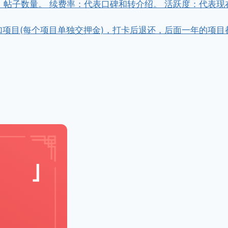
，帖子数量。 续费率：代表口碑和转介绍。 活跃度：代表现
金参加项目(每个项目单独交押金)，打卡后退还，后面一年的项目