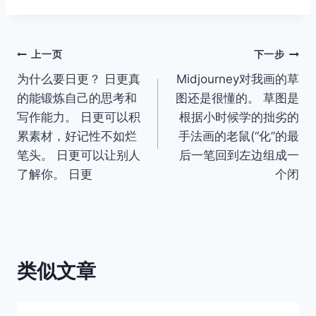
文
上一页
下一步
为什么要日更？ 日更真
Midjourney对我画的草
章
的能锻炼自己的思考和
图还是很懂的。 草图是
导
写作能力。 日更可以积
根据小时候学的拙劣的
累素材，好记性不如烂
手法画的老鼠(“化”的最
航
笔头。 日更可以让别人
后一笔回到左边组成一
了解你。 日更
个闭
类似文章