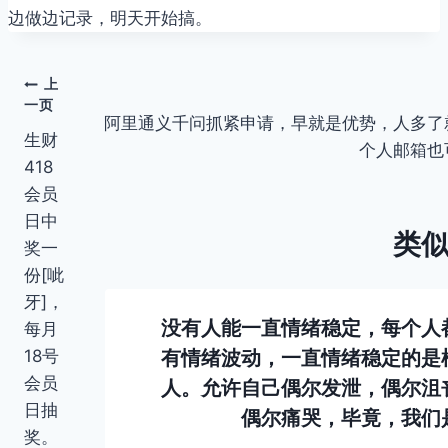
边做边记录，明天开始搞。
上
文
一页
阿里通义千问抓紧申请，早就是优势，人多了
章
生财
个人邮箱也
418
导
会员
航
日中
类
奖一
份[呲
牙]，
第一年
没有人能一直情绪稳定，每个人
每月
18号
作者
有情绪波动，一直情绪稳定的是
会员
圳大冲
人。允许自己偶尔发泄，偶尔沮
日抽
月 6日
偶尔痛哭，毕竟，我们
奖。