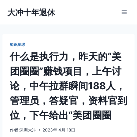
跳
大冲十年退休
到
内
容
知识星球
什么是执行力，昨天的“美
团圈圈”赚钱项目，上午讨
论，中午拉群瞬间188人，
管理员，答疑官，资料官到
位，下午给出“美团圈圈
作者
深圳大冲
2023年 4月 18日