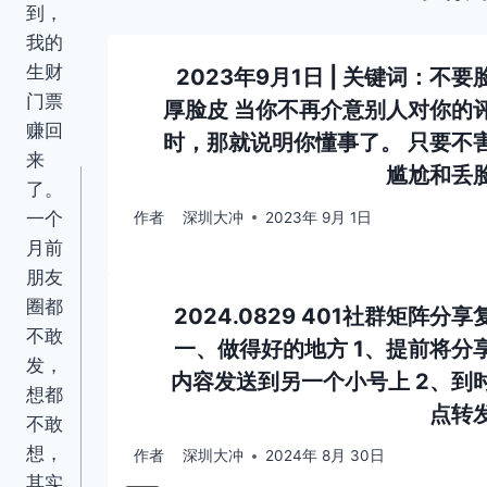
航
到，
我的
生财
00
2023年9月1日 | 关键词：不要
门票
置顶
厚脸皮 当你不再介意别人对你的
赚回
作者
时，那就说明你懂事了。 只要不
来
大冲
尴尬和丢
了。
 3日
一个
作者
深圳大冲
2023年 9月 1日
月前
朋友
圈都
2024.0829 401社群矩阵分享
不敢
一、做得好的地方 1、提前将分
发，
内容发送到另一个小号上 2、到
想都
点转
不敢
想，
作者
深圳大冲
2024年 8月 30日
其实