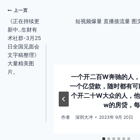
文
上一页
《正在持续更
短视频爆量 直播接流量 图
章
新中..生财有
导
术社群-3月25
日全国见面会
航
文字稿整理》
大量精美图
片。
己的事，自己
一个开二百W奔驰的人，
上半年总结，
一个亿贷款，随时都有可
真实真诚的复
个开二十W大众的人，他
半年打好基础
w的房贷，
作者
深圳大冲
2023年 9月 20日