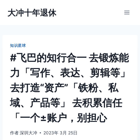
跳
大冲十年退休
到
内
容
知识星球
#飞巴的知行合一 去锻炼能
力「写作、表达、剪辑等」
去打造“资产”「铁粉、私
域、产品等」 去积累信任
「一个±账户，别担心
作者
深圳大冲
2023年 3月 25日