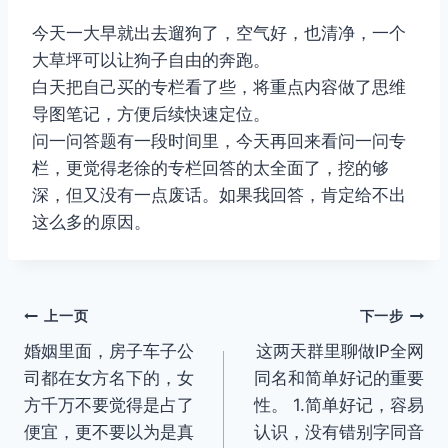
今天一大早就出去遛狗了，空气好，也清净，一个
大草坪可以让狗子自由的奔跑。
白天把自己买的专栏看了些，将重点内容做了思维
导图笔记，方便后续快速定位。
问一问答题有一段时间里，今天再回来看问一问专
栏，更觉得老徐的专栏回答的太全面了，挖的够
深，但又没有一点废话。如果我回答，肯定给不出
这么多的原因。
文
上一页
下一步
婚姻里面，房子车子公
这两天群里聊做IP全网
章
司都在女方名下的，女
同名和简单好记的重要
导
方千万不要觉得是占了
性。 1.简单好记，容易
便宜，更不要以为是真
认识，没有错别字同音