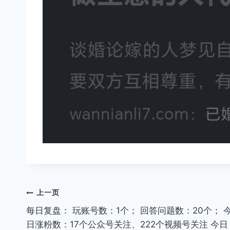
文
上一页
每日复盘： 玩账号数：1个； 回答问题数：20个； 
章
日涨粉数：17个公众号关注、222个视频号关注 今日