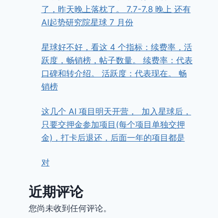
了，昨天晚上落枕了。 7.7-7.8 晚上 还有
AI起势研究院星球 7 月份
星球好不好，看这 4 个指标：续费率，活
跃度，畅销榜，帖子数量。 续费率：代表
口碑和转介绍。 活跃度：代表现在。 畅
销榜
这几个 AI 项目明天开营， ​ ​加入星球后，
只要交押金参加项目(每个项目单独交押
金)，打卡后退还，后面一年的项目都是
对
近期评论
您尚未收到任何评论。