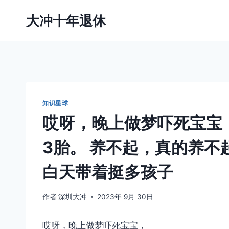
跳
大冲十年退休
到
内
容
知识星球
哎呀，晚上做梦吓死宝宝
3胎。 养不起，真的养不
白天带着挺多孩子
作者
深圳大冲
2023年 9月 30日
哎呀，晚上做梦吓死宝宝，