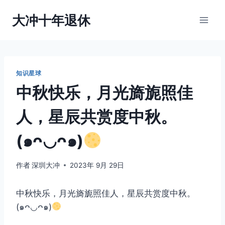
跳
大冲十年退休
到
内
容
知识星球
中秋快乐，月光旖旎照佳
人，星辰共赏度中秋。
(๑ᴖ◡ᴖ๑)
作者
深圳大冲
2023年 9月 29日
中秋快乐，月光旖旎照佳人，星辰共赏度中秋。
(๑ᴖ◡ᴖ๑)