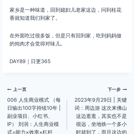
家乡是一种味道，回到媳妇儿老家这边，问到桂花
香就知道我们到家了。
在外面吃过很多饭，但是只有回到家，吃到妈妈做
的炖肉才会觉得对味儿。
DAY89｜日更365
文
上一页
下一步
006 人生商业模式 （每
2023年9月29日 | 关键
章
日输出100字持续10年 |
词：周边游 这次来佛山
导
副业项目、小红书、
这边逛逛，其实也不是
IP） 刘润：人生商业模
很远，坐地铁一个多小
航
式=能力×效率×杠杆
时就到了，而且这边的