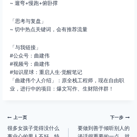
~ 遛弯+慢跑+俯卧撑
「思考与复盘」
~ 切中热点关键词，会有推荐流量
「与我链接」
#公众号：曲建伟
#视频号：曲建伟
#知识星球：重启人生·觉醒笔记
「曲建伟个人介绍」：原全栈工程师，现在自由职
业，进行中的项目：爆文写作、生财陪伴群！
文
上一页
下一步
很多女孩子觉得没什么
要做到善于倾听别人的
章
事业心的男人不好，特
谈话很重要的一点，就