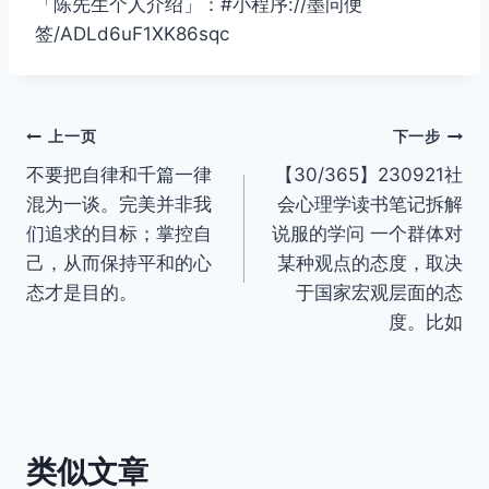
「陈先生个人介绍」：#小程序://墨问便
签/ADLd6uF1XK86sqc
文
上一页
下一步
不要把自律和千篇一律
【30/365】230921社
章
混为一谈。完美并非我
会心理学读书笔记拆解
导
们追求的目标；掌控自
说服的学问 一个群体对
己，从而保持平和的心
某种观点的态度，取决
航
态才是目的。
于国家宏观层面的态
度。比如
类似文章