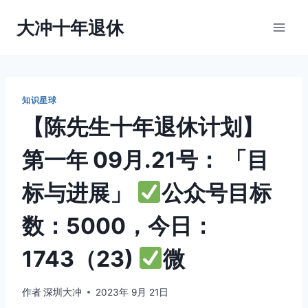
跳
大冲十年退休
到
内
容
知识星球
【陈先生十年退休计划】
第一年 09月.21号： 「目
标与进展」
公众号目标
数：5000，今日：
1743（23)
微
作者
深圳大冲
2023年 9月 21日