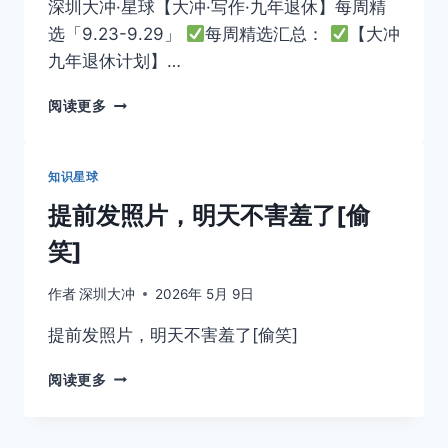
深圳大冲·星球【大冲·写作·九年退休】每周精
选「9.23-9.29」
每周精选汇总：
【大冲
九年退休计划】…
深
阅读更多
圳
大
冲
知识星球
·
星
提前发照片，明天不害羞了[偷
球
笑]
【大
冲
·
作者
深圳大冲
2026年 5月 9日
写
作
提前发照片，明天不害羞了[偷笑]
·
九
提
阅读更多
年
前
退
发
休】
照