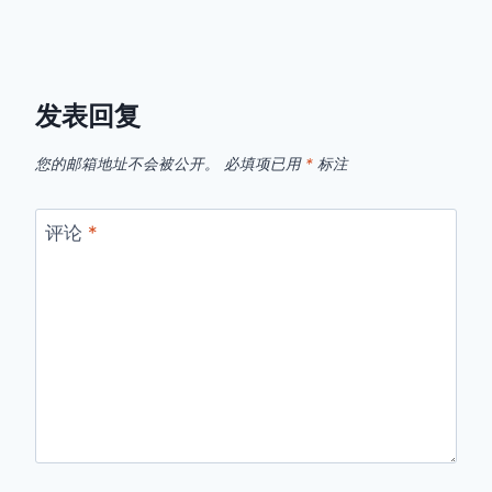
每
片，
周
明
精
天
选
不
「9.23-
害
发表回复
9.29」
羞
了
您的邮箱地址不会被公开。
必填项已用
*
标注
每
[偷
周
笑]
精
评论
*
选
汇
总：
<E
TYPE="WEB"
HR