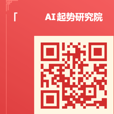
会
努
“走
出
去”，
去
接
触，
学
习
更
多