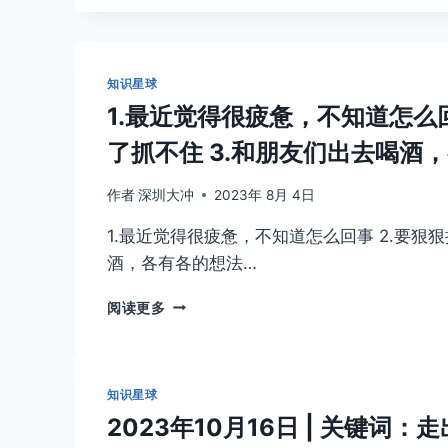
知识星球
1.最近觉得很疲惫，不知道怎么
了抓不住 3.和朋友们出去喝酒
作者
深圳大冲
2023年 8月 4日
1.最近觉得很疲惫，不知道怎么回事 2.要狠
酒，各有各的想法…
1.
阅读更多
最
近
觉
得
知识星球
很
2023年10月16日 | 关键
疲