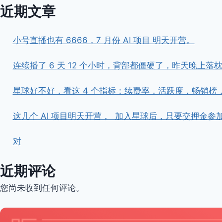
要
近期文章
抓
指
不
望
住
做
3.
小号直播也有 6666，7 月份 AI 项目 明天开营。
了
和
一
朋
连续播了 6 天 12 个小时，背部都僵硬了，昨天晚上落枕了。 
件
友
事
们
之
星球好不好，看这 4 个指标：续费率，活跃度，畅销榜
出
后
去
马
喝
这几个 AI 项目明天开营， ​ ​加入星球后，只要交押
上
酒，
就
各
对
有
有
了
各
结
的
近期评论
果，
想
一
法，
您尚未收到任何评论。
定
有
要
好
学
好