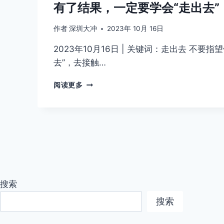
惫，
有了结果，一定要学会“走出去
不
知
作者
深圳大冲
2023年 10月 16日
道
怎
2023年10月16日 | 关键词：走出去 不
么
去”，去接触…
回
事
2023
2.
阅读更多
年
要
10
狠
月
狠
16
提
日
升
|
自
关
己，
键
不
词：
然
搜索
走
机
出
搜索
会
去
来
不
了