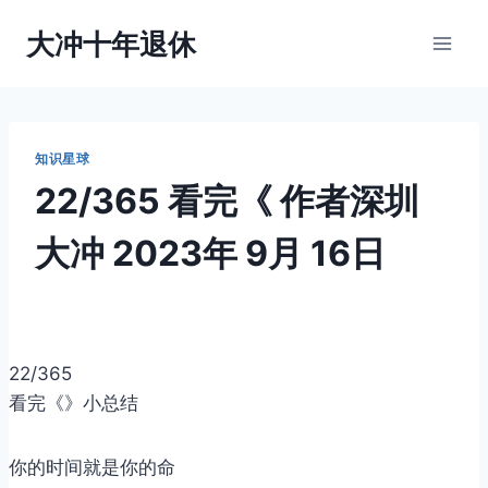
跳
大冲十年退休
到
内
容
知识星球
22/365 看完《
作者
深圳
大冲
2023年 9月 16日
22/365
看完《
》小总结
你的时间就是你的命