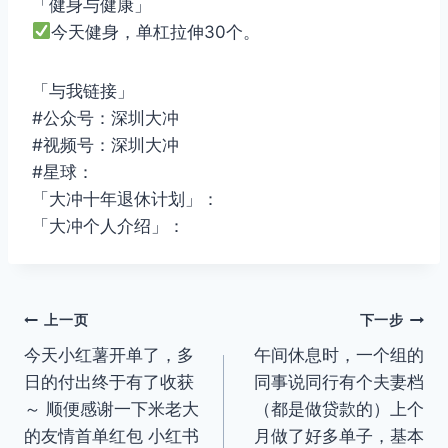
「健身与健康」
今天健身，单杠拉伸30个。
「与我链接」
#公众号：深圳大冲
#视频号：深圳大冲
#星球：
「大冲十年退休计划」：
「大冲个人介绍」：
文
上一页
下一步
今天小红薯开单了，多
午间休息时，一个组的
章
日的付出终于有了收获
同事说同行有个夫妻档
导
～ 顺便感谢一下米老大
（都是做贷款的）上个
的友情首单红包 小红书
月做了好多单子，基本