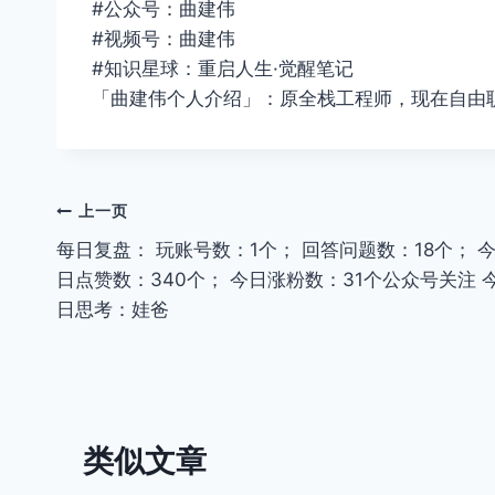
#公众号：曲建伟
#视频号：曲建伟
#知识星球：重启人生·觉醒笔记
「曲建伟个人介绍」：原全栈工程师，现在自由
文
上一页
每日复盘： 玩账号数：1个； 回答问题数：18个； 
章
日点赞数：340个； 今日涨粉数：31个公众号关注 
导
日思考：娃爸
航
类似文章