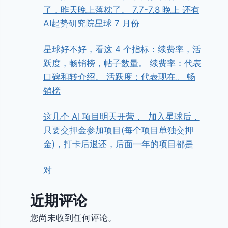
了，昨天晚上落枕了。 7.7-7.8 晚上 还有
AI起势研究院星球 7 月份
星球好不好，看这 4 个指标：续费率，活
跃度，畅销榜，帖子数量。 续费率：代表
口碑和转介绍。 活跃度：代表现在。 畅
销榜
这几个 AI 项目明天开营， ​ ​加入星球后，
只要交押金参加项目(每个项目单独交押
金)，打卡后退还，后面一年的项目都是
对
近期评论
您尚未收到任何评论。