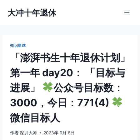
跳
大冲十年退休
到
内
容
知识星球
「澎湃书生十年退休计划」
第一年 day20： 「目标与
进展」
公众号目标数：
3000，今日：771(4)
微信目标人
作者
深圳大冲
2023年 9月 8日