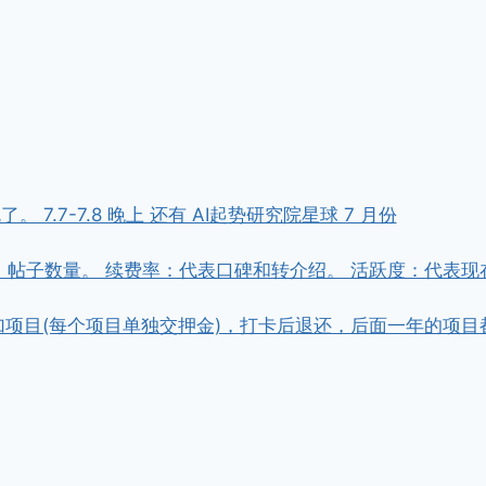
7.7-7.8 晚上 还有 AI起势研究院星球 7 月份
，帖子数量。 续费率：代表口碑和转介绍。 活跃度：代表现
金参加项目(每个项目单独交押金)，打卡后退还，后面一年的项目