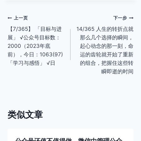
文
上一页
下一步
【7/365】 「目标与进
14/365 人生的转折点就
章
展」 √公众号目标数：
那么几个选择的瞬间，
导
2000（2023年底
起心动念的那一刻，命
前），今日：1063(97)
运的齿轮就开始了重新
航
「学习与感悟」 √日
的组合，把握住这些转
瞬即逝的时间
类似文章
公众号还值不值得做，微信中管理公众