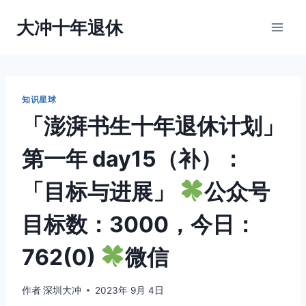
跳
大冲十年退休
到
内
容
知识星球
「澎湃书生十年退休计划」
第一年 day15（补）：
「目标与进展」
公众号
目标数：3000，今日：
762(0)
微信
作者
深圳大冲
2023年 9月 4日