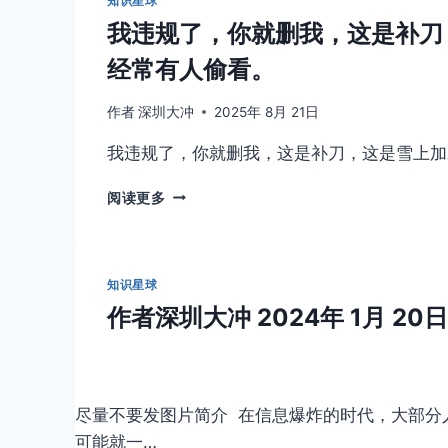
知识星球
我违规了，你就删我，这是补刀
经常有人偷看。
作者
深圳大冲
2025年 8月 21日
我违规了，你就删我，这是补刀，这是雪上加
我
阅读更多
违
规
了，
你
知识星球
就
作者
深圳大冲
2024年 1月 20日
删
我，
这
是
补
​尽量不要发图片简介 ​ 在​信息爆炸的时代，大
刀，
可能就一…
这