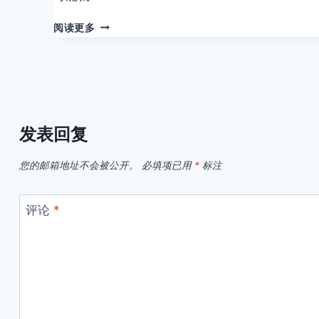
是
<E
阅读更多
雪
TYPE="HASHTAG"
上
HID="51118424441454"
加
TITLE="%23%E5%BE%AE%E
霜，
原
来
我
发表回复
的
朋
友
您的邮箱地址不会被公开。
必填项已用
*
标注
圈，
经
常
评论
*
有
人
偷
看。