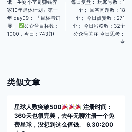
饿「生财小苗哥赚钱养
每日复盘： 玩账号数：1
章
家10年退休计划」第一
个； 回答问题数：18
导
年 day09： 「目标与进
个； 今日点赞数：271
展」
公众号目标数：
个； 今日涨粉数：32个
航
1000，今日：743(1)
公众号关注 今日思考：
今
类似文章
星球人数突破500
注册时间：
360天也很完美，去年无聊注册一个免
费星球，没想到这么值钱。 6.30:200