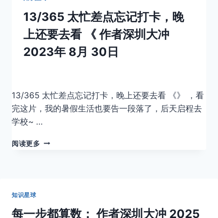
13/365 太忙差点忘记打卡，晚
上还要去看 《
作者
深圳大冲
2023年 8月 30日
13/365 太忙差点忘记打卡，晚上还要去看 《》 ，看
完这片，我的暑假生活也要告一段落了，后天启程去
学校~ …
13/365
阅读更多
太
忙
差
点
忘
知识星球
记
每一步都算数：
作者
深圳大冲
2025
打