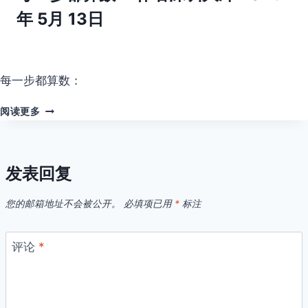
卡，
年 5月 13日
晚
上
还
要
去
每一步都算数：
看
《<E
每
阅读更多
TYPE="WEB"
一
HREF="HTTPS%3A%2F%2FWX
步
都
算
发表回复
数：
<E
您的邮箱地址不会被公开。
必填项已用
*
标注
TYPE="WEB"
HREF="HTTPS%3A%2F%2FMP.WEIXIN.QQ.COM%2F
评论
*