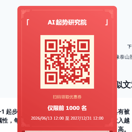
下
11/365 快乐其实很简单，就像泰山
类似文
0-1 起步就是锻炼网感，找找感觉，网盘拉新具有被
性，每天自动发 100 个， 资料越多，被动收入越
高。