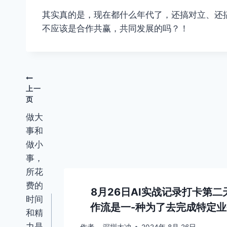
其实真的是，现在都什么年代了，还搞对立、还
不应该是合作共赢，共同发展的吗？！
文
上一
页
章
做大
导
事和
航
做小
事，
所花
费的
《
作者
8月26日AI实战记录打卡第二天
时间
圳大冲
作流是一-种为了去完成特定业
和精
月 19日
力是
作者
深圳大冲
2024年 8月 26日