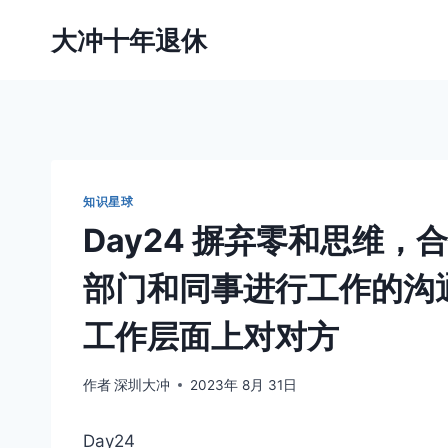
跳
大冲十年退休
到
内
容
知识星球
Day24 摒弃零和思维，
部门和同事进行工作的沟
工作层面上对对方
作者
深圳大冲
2023年 8月 31日
Day24