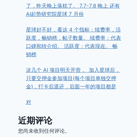
了，昨天晚上落枕了。 7.7-7.8 晚上 还有
AI起势研究院星球 7 月份
星球好不好，看这 4 个指标：续费率，活
跃度，畅销榜，帖子数量。 续费率：代表
口碑和转介绍。 活跃度：代表现在。 畅
销榜
这几个 AI 项目明天开营， ​ ​加入星球后，
只要交押金参加项目(每个项目单独交押
金)，打卡后退还，后面一年的项目都是
对
近期评论
您尚未收到任何评论。