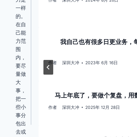
一样
的。
在自
己能
力范
我自己也有很多日更业务，
围
内，
作者
深圳大冲
2023年 6月 16日
要尽
量做
大
事，
马上年底了，要做个复盘，用
把一
些小
作者
深圳大冲
2025年 12月 28日
事分
包出
去或