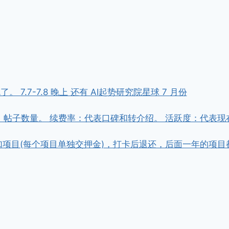
7.7-7.8 晚上 还有 AI起势研究院星球 7 月份
，帖子数量。 续费率：代表口碑和转介绍。 活跃度：代表现
金参加项目(每个项目单独交押金)，打卡后退还，后面一年的项目