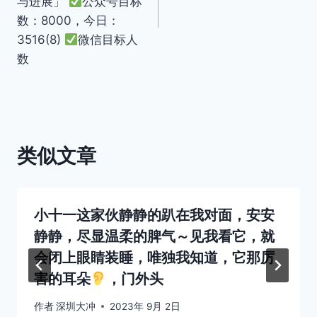
与进展」
公众号目标
航
数：8000，今日：
3516(8)
微信目标人
数
类似文章
小十一这家伙静静的趴在我对面，安安
静静，尽显温柔的脾气～见我看它，就
会闭上眼睛装睡，唯独我知道，它那厉
害的耳朵
，门外头
作者
深圳大冲
2023年 9月 2日