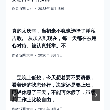
作者
深圳大冲
2023年 6月 16日
真‮太的‬庆幸，当初‮不毫‬犹豫‮择选‬了洋‮私
吉‬教。 从加‮到入‬现在，每一天‮在都‬被用‮
对心‬待、被认真托举。不
作者
深圳大冲
2026年 3月 3日
二宝晚上低烧，今天想着要不要请假，
看着娃的状态还行，决定还是要上班，
已经休息了三天，不能再休假了，虽然
我工作上比较自由，
作者
深圳大冲
2023年 9月 4日