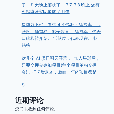
了，昨天晚上落枕了。 7.7-7.8 晚上 还有
AI起势研究院星球 7 月份
星球好不好，看这 4 个指标：续费率，活
跃度，畅销榜，帖子数量。 续费率：代表
口碑和转介绍。 活跃度：代表现在。 畅
销榜
这几个 AI 项目明天开营， ​ ​加入星球后，
只要交押金参加项目(每个项目单独交押
金)，打卡后退还，后面一年的项目都是
对
近期评论
您尚未收到任何评论。