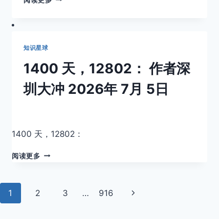
过
目
要
型
用
IP，
电
做
脑：
知识星球
离
<E
钱
TYPE="WEB"
1400 天，12802：
作者
深
近
HREF="H
的
圳大冲
2026年 7月 5日
事，
要
复
利。
1400 天，12802：
1400
阅读更多
天，
12802：
<E
页
下
1
2
3
…
916
TYPE="WEB"
HREF="HTTPS%3A%2F%2FMP.WEIXIN.QQ.
面
一