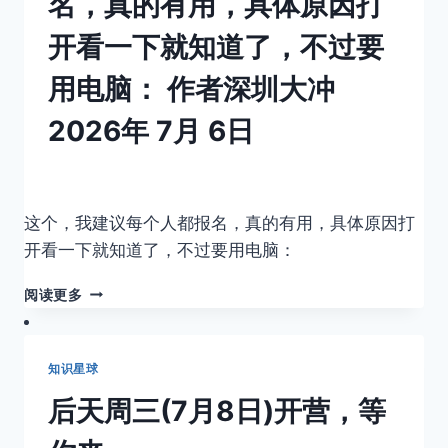
名，真的有用，具体原因打
后
务，
面
包
开看一下就知道了，不过要
一
你
年
百
用电脑：
作者
深圳大冲
的
分
项
百，
2026年 7月 6日
目
我
都
也
是
想
要。
这个，我建议每个人都报名，真的有用，具体原因打
开看一下就知道了，不过要用电脑：
这
阅读更多
个，
我
建
知识星球
议
每
后天周三(7月8日)开营，等
个
人