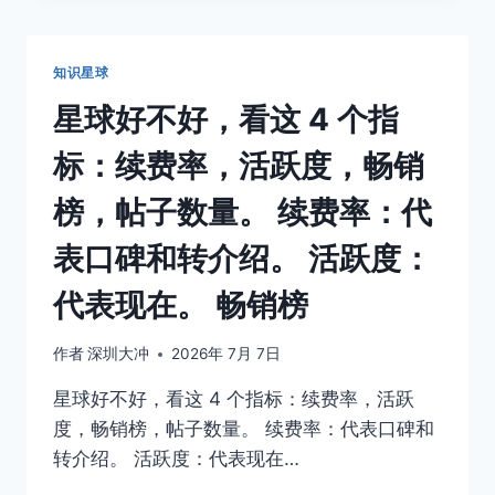
了
6
天
知识星球
12
个
星球好不好，看这 4 个指
小
时，
标：续费率，活跃度，畅销
背
部
榜，帖子数量。 续费率：代
都
僵
表口碑和转介绍。 活跃度：
硬
了，
代表现在。 畅销榜
昨
天
作者
深圳大冲
2026年 7月 7日
晚
上
星球好不好，看这 4 个指标：续费率，活跃
落
度，畅销榜，帖子数量。 续费率：代表口碑和
枕
了。
转介绍。 活跃度：代表现在…
7.7-