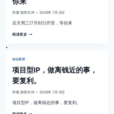
你来
都
报
作者
深圳大冲
2026年 7月 6日
名，
真
后天周三(7月8日)开营，等你来
的
有
后
阅读更多
用，
天
具
周
体
三
原
(7
因
知识星球
月
打
8
开
项目型IP，做离钱近的事，
日)
看
开
一
要复利。
营，
下
等
就
你
作者
深圳大冲
2026年 7月 6日
知
来
道
项目型IP，做离钱近的事，要复利。
了，
不
项
阅读更多