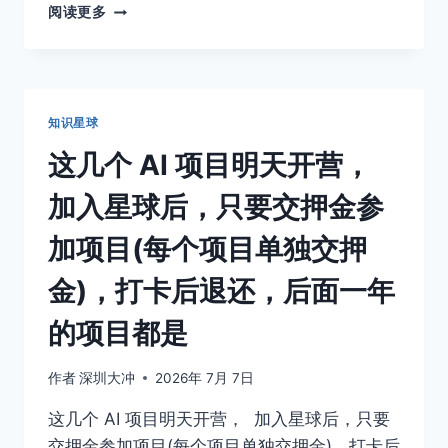
7.8
星
阅读更多
晚
球
上
好
还
不
有
好，
AI
看
知识星球
起
这
势
4
这几个 AI 项目明天开营， ​ ​
研
个
究
指
加入星球后，只要交押金参
院
标：
星
续
加项目(每个项目单独交押
球
费
7
率，
金)，打卡后退还，后面一年
月
活
份
跃
的项目都是
度，
畅
作者
深圳大冲
2026年 7月 7日
销
榜，
这几个 AI 项目明天开营， ​ ​加入星球后，只要
帖
交押金参加项目(每个项目单独交押金)，打卡后