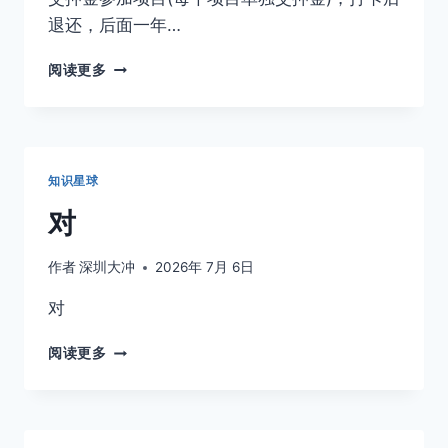
子
数
退还，后面一年…
量。
续
这
阅读更多
费
几
率：
个
代
AI
表
项
口
目
知识星球
碑
明
和
天
对
转
开
介
营，
作者
深圳大冲
2026年 7月 6日
绍。
活
对
跃
加
度：
入
对
阅读更多
代
星
表
球
现
后，
在。
只
畅
要