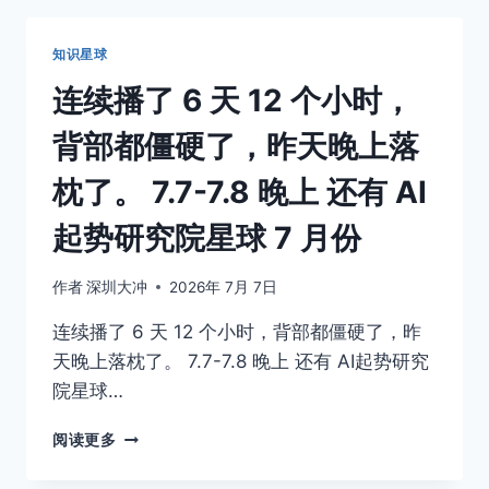
也
有
知识星球
6666，
7
连续播了 6 天 12 个小时，
月
份
背部都僵硬了，昨天晚上落
AI
项
枕了。 7.7-7.8 晚上 还有 AI
目
明
起势研究院星球 7 月份
天
开
作者
深圳大冲
2026年 7月 7日
营。
连续播了 6 天 12 个小时，背部都僵硬了，昨
天晚上落枕了。 7.7-7.8 晚上 还有 AI起势研究
院星球…
连
阅读更多
续
播