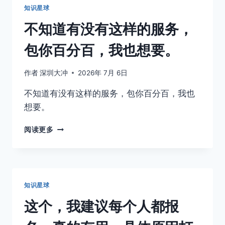
销
交
知识星球
榜
押
不知道有没有这样的服务，
金
参
包你百分百，我也想要。
加
项
目
作者
深圳大冲
2026年 7月 6日
(每
不知道有没有这样的服务，包你百分百，我也
个
项
想要。
目
单
不
阅读更多
独
知
交
道
押
有
金)，
没
打
有
知识星球
卡
这
后
样
这个，我建议每个人都报
退
的
还，
服